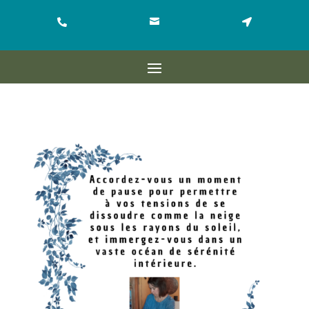


