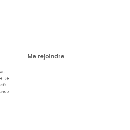
Me rejoindre
 en
e. Je
refs
tance