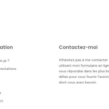
ation
Contactez-moi
N’hésitez pas à me contacter
is-je ?
utilisant mon formulaire en lign
restations
vous répondrai dans les plus b
délais pour vous fournir l’assis
dont vous avez besoin.
e
ct