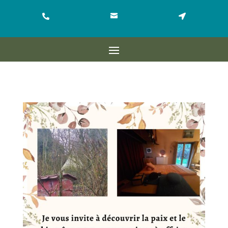


