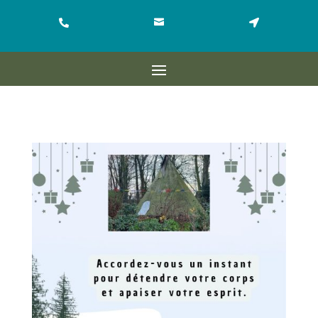


