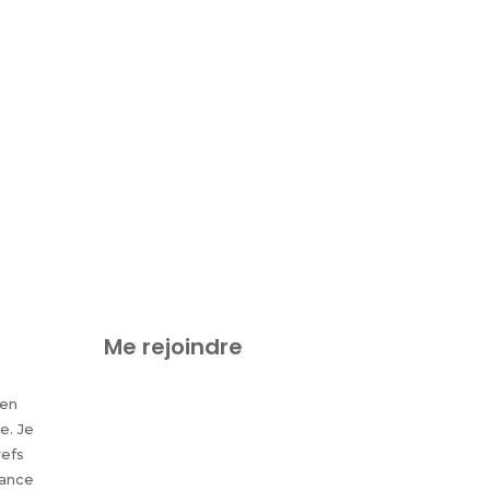
Me rejoindre
 en
e. Je
refs
tance