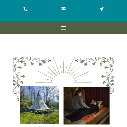


